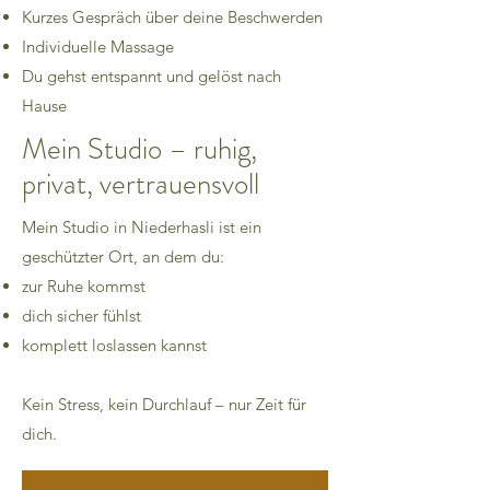
Kurzes Gespräch über deine Beschwerden
Individuelle Massage
Du gehst entspannt und gelöst nach
Hause
Mein Studio – ruhig,
privat, vertrauensvoll
Mein Studio in Niederhasli ist ein
geschützter Ort, an dem du:
zur Ruhe kommst
dich sicher fühlst
komplett loslassen kannst
Kein Stress, kein Durchlauf – nur Zeit für
dich.