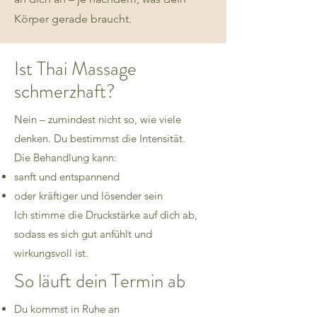
Körper gerade braucht.
Ist Thai Massage
schmerzhaft?
​Nein – zumindest nicht so, wie viele
denken. Du bestimmst die Intensität.
Die Behandlung kann:
sanft und entspannend
oder kräftiger und lösender sein
Ich stimme die Druckstärke auf dich ab,
sodass es sich gut anfühlt und
wirkungsvoll ist.
So läuft dein Termin ab
Du kommst in Ruhe an