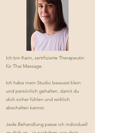
Ich bin Karin, zertifizierte Therapeutin
für Thai Massage.
Ich habe mein Studio bewusst klein
und persönlich gehalten, damit du
dich sicher fühlen und wirklich
abschalten kannst.
Jede Behandlung passe ich individuell
an dich an – je nachdem, was dein