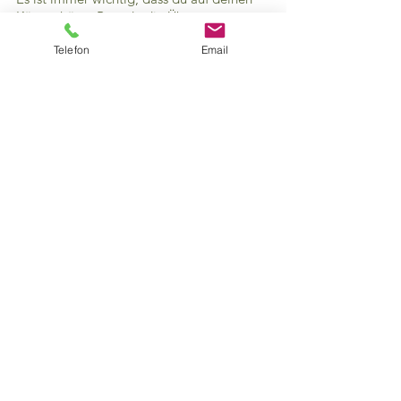
Körper hörst. Beende die Übung , wenn 
du dich schwindlig, benommen oder übel 
Telefon
Email
fühlst. Dies kann auch vorkommen, wenn 
der Körper Atemübungen noch nicht 
gewohnt ist. Der Atem gibt ungern seine 
Kontrolle ab, schliesslich bedeutet Atmen 
auch Leben.
Ich wünsche dir viel Vergnügen, Freude 
und schöne Gefühle beim Üben und 
Praktizieren.
Alle ansehen
Aktuelle Beiträge