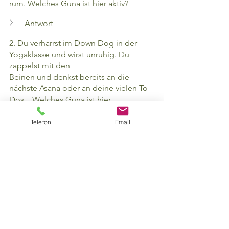
rum. Welches Guna ist hier aktiv?
Antwort
2. Du verharrst im Down Dog in der 
Yogaklasse und wirst unruhig. Du 
zappelst mit den 
Beinen und denkst bereits an die 
nächste Asana oder an deine vielen To-
Dos..  Welches Guna ist hier 
übermässig vorhanden?
Telefon
Email
Antwort
3. Du denkst an nichts mehr weiter als 
an deine Selbstverwirklichung und hast 
den Bezug zur Realität verloren? 
Welches Guna ist hier in extremer 
Form am vorherrschen?
Antwort